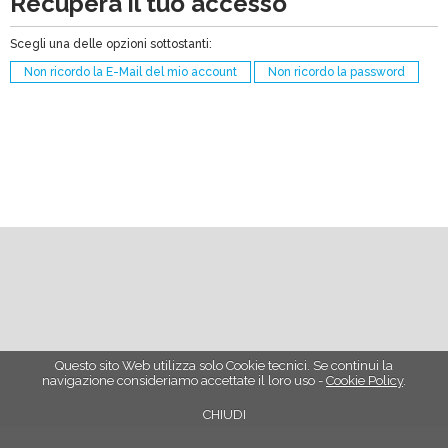
Recupera il tuo accesso
Scegli una delle opzioni sottostanti:
Non ricordo la E-Mail del mio account
Non ricordo la password
Questo sito Web utilizza solo Cookie tecnici. Se continui la
navigazione consideriamo accettate il loro uso -
Cookie Policy
.
CHIUDI